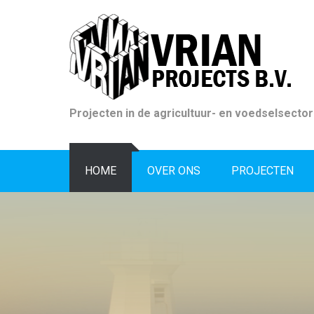
Skip
to
content
Projecten in de agricultuur- en voedselsector
HOME
OVER ONS
PROJECTEN